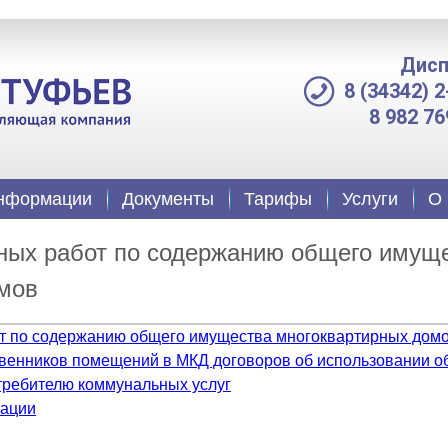
Дисп
8 (34342) 
8 982 76
информации
Документы
Тарифы
Услуги
О 
ных работ по содержанию общего имущ
мов
т по содержанию общего имущества многоквартирных дом
венников помещений в МКД договоров об использовании 
требителю коммунальных услуг
зации