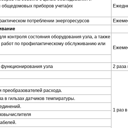
я общедомовых приборов учета(их
Ежедн
фактическом потреблении энергоресурсов
Ежеме
ивание
ля контроля состояния оборудования узла, а также
 работ по профилактическому обслуживанию или
Ежеме
 функционирования узла
2 раза
и преобразователей расхода.
а в гильзах датчиков темпиратуры.
единений.
1 раз в
ловычислителя
абелей.