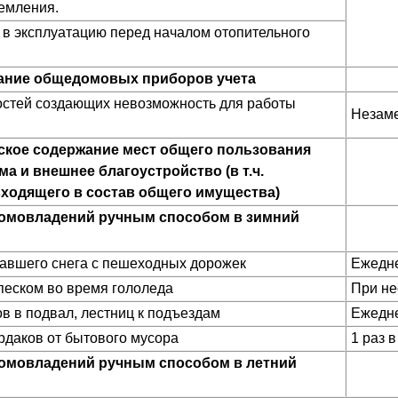
емления.
в эксплуатацию перед началом отопительного
ание общедомовых приборов учета
остей создающих невозможность для работы
Незаме
ское содержание мест общего пользования
а и внешнее благоустройство (в т.ч.
 входящего в состав общего имущества)
домовладений ручным способом в зимний
вшего снега с пешеходных дорожек
Ежедн
песком во время гололеда
При не
в в подвал, лестниц к подъездам
Ежедн
рдаков от бытового мусора
1 раз в
омовладений ручным способом в летний