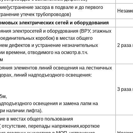
е(устранение засора в подвале и до первого
Незаме
транение утечек трубопроводов)
омовых электрических сетей и оборудования
ояния электросетей и оборудования (ВРУ, этажных
соединительных коробок) в местах общего
ием дефектов и устранение незначительных
2 раза 
ии времени, отводимого на осмотр.в.т.ч.
5м
ояния элементов линий освещения на лестничных
идорах, линий надподъездного освещения:
3 раза 
5м,
надподъездного освещения и замена лапм на
и наличии лифта).
ие в местах общего пользования
 отсутствие, перепады напряжения,короткое