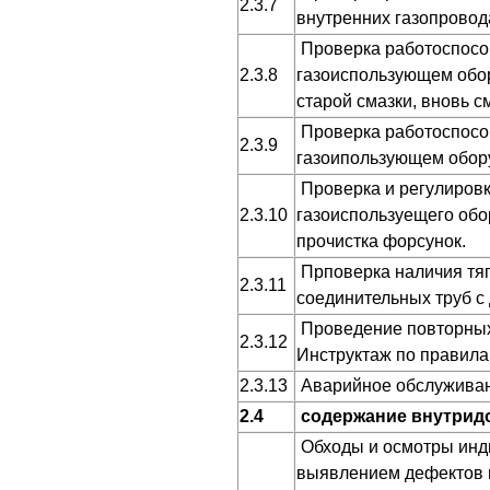
2.3.7
внутренних газопровод
Проверка работоспособ
2.3.8
газоиспользующем обор
старой смазки, вновь 
Проверка работоспособ
2.3.9
газоипользующем обору
Проверка и регулировк
2.3.10
газоиспользуещего обо
прочистка форсунок.
Прповерка наличия тяг
2.3.11
соединительных труб с
Проведение повторных 
2.3.12
Инструктаж по правила
2.3.13
Аварийное обслуживан
2.4
содержание внутрид
Обходы и осмотры инди
выявлением дефектов и