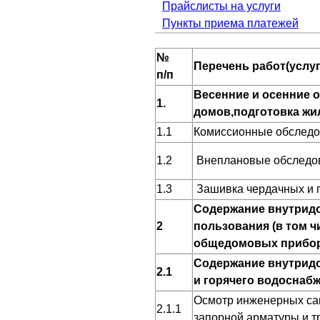
Прайслисты на услуги
Пункты приема платежей
№
Перечень работ(услуг
п/п
Весенние и осенние 
1.
домов,подготовка жи
1.1
Комиссионные обследо
1.2
Внеплановые обследов
1.3
Зашивка чердачных и 
Содержание внутрид
2
пользования (в том 
общедомовых прибор
Содержание внутрид
2.1
и горячего водоснабж
Осмотр инженерных сан
2.1.1
запорной арматуры и т