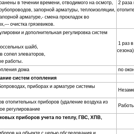
ранены в течении времени, отводимого на осмотр,
2 раза 
трубопроводов, запорной арматуры, теплоизоляции,
отопите
запорной арматуре,- смена прокладок во
--- очистка грязевиков.
улировки и дополнительная регулировка систем
1 раз в
россельных шайб,
сезона)
в сопел элеваторов,
ые работы.
опления дома
по око
ание систем отопления
бопроводах, приборах и арматуре системы
Незаме
в отопительных приборов (удаление воздуха из
Работы
ое регулирование
вых приборов учета по теплу, ГВС, ХПВ,
иборов на объекте с целью обследования и