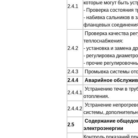
которые могут быть уст
2.4.1
- Проверка состояния 
- набивка сальников в 
фланцевых соединениях,
Проверка качества рег
теплоснабжения:
2.4.2
- установка и замена д
- регулировка диаметро
- прочие регулировочн
2.4.3
Промывка системы от
2.4.4
Аварийное обслужив
Устранению течи в тру
2.4.4.1
отопления.
Устранение непрогрево
2.4.4.2
системы, дополнительн
Содержание общедомо
2.5
электроэнергии
Контроль показаний пр