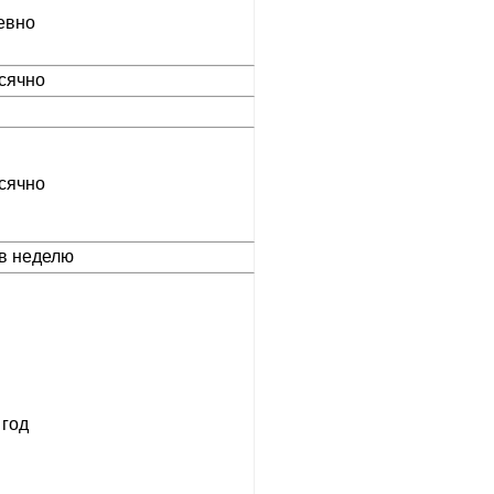
евно
сячно
сячно
 в неделю
 год