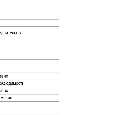
длительно
евно
обходимости
евно
 месяц