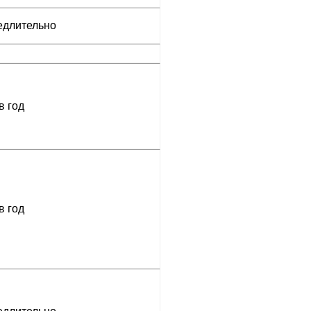
длительно
в год
в год