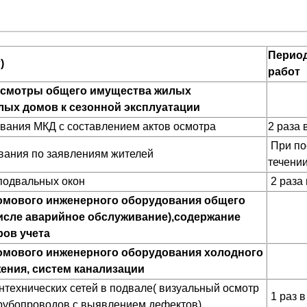
Перио
)
работ
осмотры общего имущества жилых
лых домов к сезонной эксплуатации
вания МКД с составлением актов осмотра
2 раза 
При по
ания по заявлениям жителей
течении
подвальных окон
2 раза 
омового инженерного оборудования общего
числе аварийное обслуживание),содержание
ов учета
омового инженерного оборудования холодного
ения, систем канализации
технических сетей в подвале( визуальный осмотр
1 раз в
рубопроводов с выявлением дефектов)