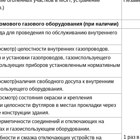
ие оголенных участков в МОП, устранение
Незаме
.)
мового газового оборудования (при наличии)
да для проведения по обслуживанию внутреннего
смотр) целостности внутренних газопроводов.
 и установки газопроводов, газоиспользуещего
спользуещих приборов установленным нормативным
смотр)наличия свободного досупа к внутренним
пользуещего оборудования.
осмотр) состояния окраски и крепления
 и целосности футляров в местах прокладки через
 конструкции здания.
ерметичности соединений и отключающих на
ах и газоиспользующем оборудовании.
1 раз в
ности и смазка отключающих устройств на